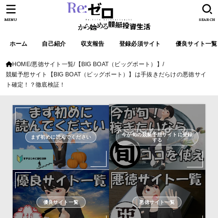
MENU
SEARCH
ホーム
自己紹介
収支報告
登録必須サイト
優良サイト一覧
HOME
悪徳サイト一覧
【BIG BOAT（ビッグボート）】
競艇予想サイト【BIG BOAT（ビッグボート）】は手抜きだらけの悪徳サイ
ト確定！？徹底検証！
今が旬の競艇予想サイトに登録
まず初めに読んでください
する
優良サイト一覧
悪徳サイト一覧