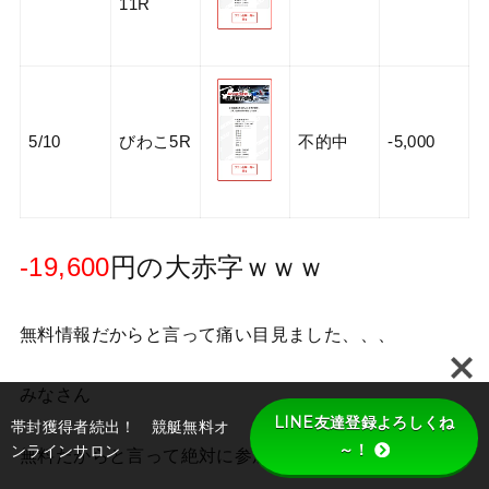
11R
5/10
びわこ5R
不的中
-5,000
-19,600
円の大赤字ｗｗｗ
無料情報だからと言って痛い目見ました、、、
みなさん
LINE友達登録よろしくね
帯封獲得者続出！ 競艇無料オ
～！
ンラインサロン
無料だからと言って絶対に参加してはだめですよ！