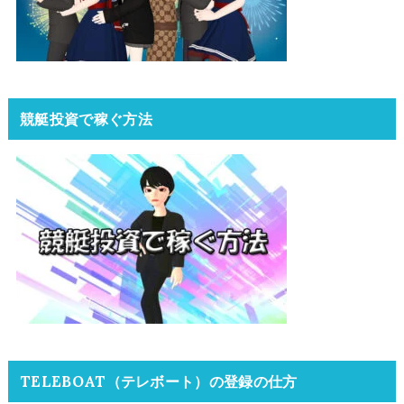
競艇投資で稼ぐ方法
TELEBOAT（テレボート）の登録の仕方