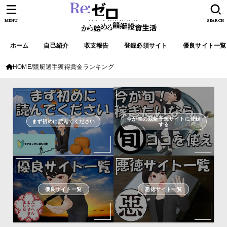
MENU
SEARCH
ホーム
自己紹介
収支報告
登録必須サイト
優良サイト一覧
HOME
競艇選手獲得賞金ランキング
今が旬の競艇予想サイトに登録
まず初めに読んでください
する
優良サイト一覧
悪徳サイト一覧