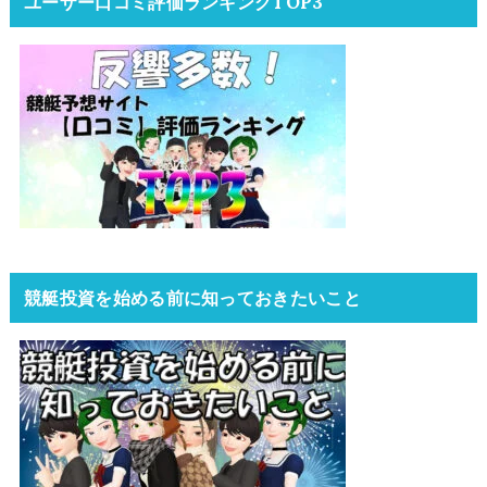
ユーザー口コミ評価ランキングTOP3
競艇投資を始める前に知っておきたいこと