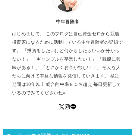
中年冒険者
はじめまして。 このブログは自己資金ゼロから競艇
投資家になるために活動している中年冒険者の記録で
す。 「投資をしたいけど何からしたらいいか分から
ない！」 「ギャンブルを卒業したい！」 「競艇に興
味がある！」 「とにかくお金が欲しい！」 そんな人
たちに向けて有益な情報を発信していきます。 検証
期間は10年以上 総合的中率８０％超え 毎日更新して
いるのでみてくださいね⭐︎