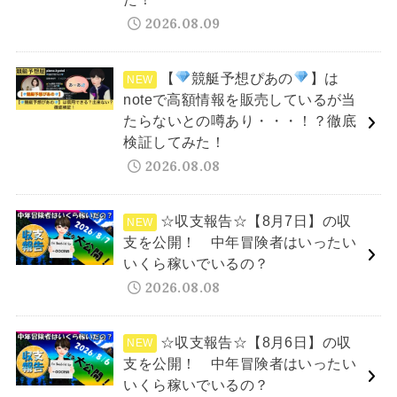
2026.08.09
【
競艇予想ぴあの
】は
noteで高額情報を販売しているが当
たらないとの噂あり・・・！？徹底
検証してみた！
2026.08.08
☆収支報告☆【8月7日】の収
支を公開！ 中年冒険者はいったい
いくら稼いでいるの？
2026.08.08
☆収支報告☆【8月6日】の収
支を公開！ 中年冒険者はいったい
いくら稼いでいるの？