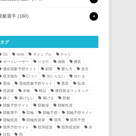
競艇選手
(160)
タグ
G1
note
ギャンブル
チャリ
ボートレーサー
リゼロ
偽物
優良
優良競艇予想サイト
副業
勝ち方
収支
収支報告
口コミ
当たらない
当たる
悪徳
悪徳競艇予想サイト
悪質
投資
投資家
本物
検証
獲得賞金ランキング
稼ぐ
稼げない
稼げる
競艇
競艇予想サイト
競艇場
競艇投資
競艇選手
競輪
競輪予想
競輪予想サイト
競輪投資
競輪投資家
競馬
競馬予想
競馬予想サイト
競馬投資
競馬投資家
舟
詐欺
馬