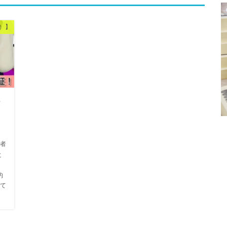
）】
な
者
に
的
て