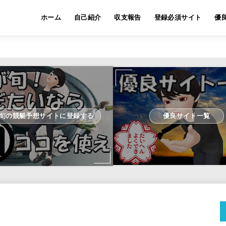
ホーム
自己紹介
収支報告
登録必須サイト
優
優良サイト一覧
旬の競艇予想サイトに登録する