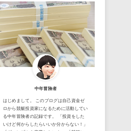
中年冒険者
はじめまして。 このブログは自己資金ゼ
ロから競艇投資家になるために活動してい
る中年冒険者の記録です。 「投資をした
いけど何からしたらいいか分からない！」